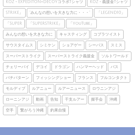
KOZ・EXPEDITON×DECOYコラボTシャツ
KOZ・義援金Tシャツ
STRIKE」
”みんなの想いを大きな力に・・・”
「LEGEND10」
「SUPER
「SUPERSTRIKE」
「YouTube」
みんなの想いを大きな力に
キャスティング
コブラツイスト
サウスタイムス
シミケン
ショアゲー
シーバス
スミス
スーパーストライク
スーパーストライク義援金
ソルトワールド
チェリーパイ
デコイ
ドラゴン
ハンマーヘッド
バス
バチパターン
フィッシングショー
フランス
フルコンタクト
モルディブ
ルアニュー
ルアーニュース
ロウニンアジ
ローニンアジ
動画
告知
干支ルアー
握手会
沖縄
空手
繋がろう沖縄
釣果自慢