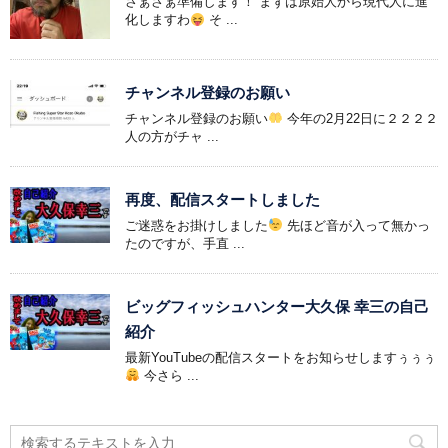
さぁさぁ準備します！ まずは原始人から現代人に進
化しますわ
そ ...
チャンネル登録のお願い
チャンネル登録のお願い
今年の2月22日に２２２２
人の方がチャ ...
再度、配信スタートしました
ご迷惑をお掛けしました
先ほど音が入って無かっ
たのですが、手直 ...
ビッグフィッシュハンター大久保 幸三の自己
紹介
最新YouTubeの配信スタートをお知らせしますぅぅぅ
今さら ...