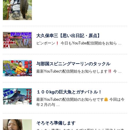
大久保幸三【思い出日記・原点】
ピンポーン
今日もYouTube配信開始をお知ら ...
与那国スピニングマーリンのタックル
最新YouTubeの配信開始をお知らせします
今 ...
１００kgの巨大魚とガチバトル！
最新YouTubeの配信開始のお知らせです
今回は今
年２月の与 ...
そろそろ準備します