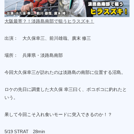
大阪最寄？！淡路島南部で狙うヒラスズキ！
出演： 大久保幸三、前川雄哉、廣末 修三
場所： 兵庫県・淡路島南部
今回大久保幸三が訪れたのは淡路島の南部に位置する沼島。
ロケの先日に調査した大久保 幸三曰く、ボコボコに釣れたと
いう。
果して今回こそ入れ食いモードに突入できるのか！？
5/19 STRAT 28min