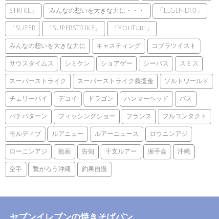
STRIKE」
”みんなの想いを大きな力に・・・”
「LEGEND10」
「SUPER
「SUPERSTRIKE」
「YouTube」
みんなの想いを大きな力に
キャスティング
コブラツイスト
サウスタイムス
シミケン
ショアゲー
シーバス
スミス
スーパーストライク
スーパーストライク義援金
ソルトワールド
チェリーパイ
デコイ
ドラゴン
ハンマーヘッド
バス
バチパターン
フィッシングショー
フランス
フルコンタクト
モルディブ
ルアニュー
ルアーニュース
ロウニンアジ
ローニンアジ
動画
告知
干支ルアー
握手会
沖縄
空手
繋がろう沖縄
釣果自慢
セブンイレブンの焼きそばパン