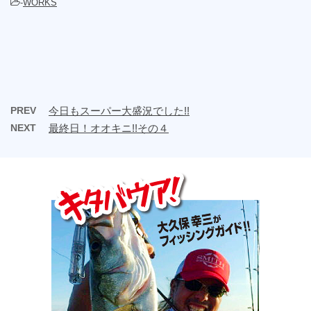
-
WORKS
PREV
今日もスーパー大盛況でした!!
NEXT
最終日！オオキニ!!その４