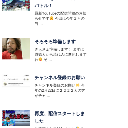
バトル！
最新YouTubeの配信開始のお知
らせです
今回は今年２月の
与 ...
そろそろ準備します
さぁさぁ準備します！ まずは
原始人から現代人に進化します
わ
そ ...
チャンネル登録のお願い
チャンネル登録のお願い
今
年の2月22日に２２２２人の方
がチャ ...
再度、配信スタートしま
した