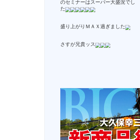
のセミナーはスーパー大盛況でし
た
盛り上がりＭＡＸ過ぎました
さすが兄貴ッス