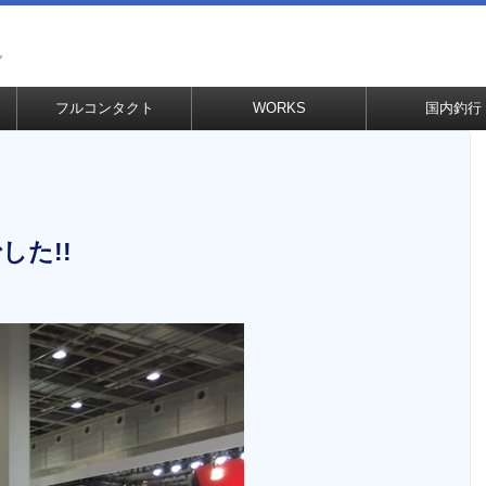
グ
フルコンタクト
WORKS
国内釣行
した!!