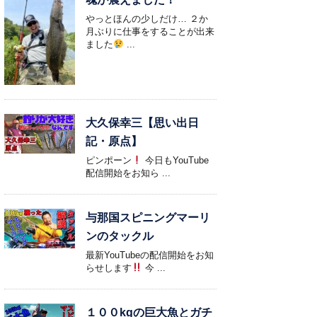
やっとほんの少しだけ… ２か
月ぶりに仕事をすることが出来
ました
...
大久保幸三【思い出日
記・原点】
ピンポーン
今日もYouTube
配信開始をお知ら ...
与那国スピニングマーリ
ンのタックル
最新YouTubeの配信開始をお知
らせします
今 ...
１００kgの巨大魚とガチ