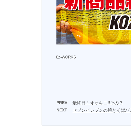
-
WORKS
PREV
最終日！オオキニ!!その３
NEXT
セブンイレブンの焼きそばパ