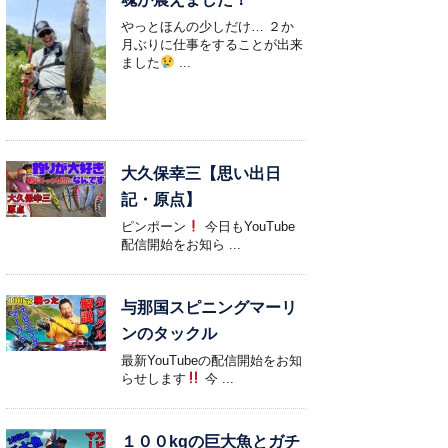
やっとほんの少しだけ… ２か
月ぶりに仕事をすることが出来
ました
...
大久保幸三【思い出日
記・原点】
ピンポーン
今日もYouTube
配信開始をお知ら ...
与那国スピニングマーリ
ンのタックル
最新YouTubeの配信開始をお知
らせします
今 ...
１００kgの巨大魚とガチ