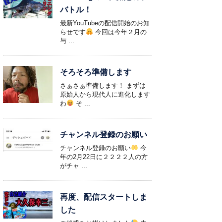
バトル！
最新YouTubeの配信開始のお知
らせです
今回は今年２月の
与 ...
そろそろ準備します
さぁさぁ準備します！ まずは
原始人から現代人に進化します
わ
そ ...
チャンネル登録のお願い
チャンネル登録のお願い
今
年の2月22日に２２２２人の方
がチャ ...
再度、配信スタートしま
した