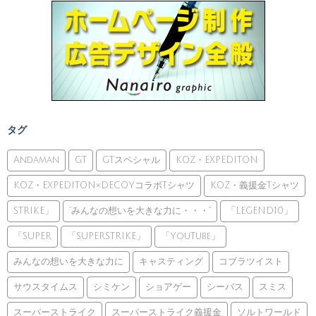
タグ
Andaman
GT
GTスペシャル
KOZ・EXPEDITON
KOZ・EXPEDITON×DECOYコラボTシャツ
KOZ・義援金Tシャツ
STRIKE」
”みんなの想いを大きな力に・・・”
「LEGEND10」
「SUPER
「SUPERSTRIKE」
「YouTube」
みんなの想いを大きな力に
キャスティング
コブラツイスト
サウスタイムス
シミケン
ショアゲー
シーバス
スミス
スーパーストライク
スーパーストライク義援金
ソルトワールド