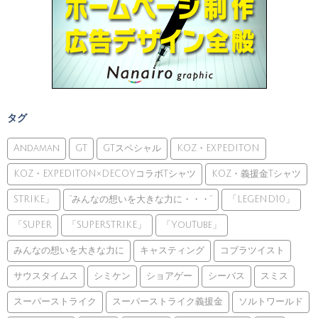
タグ
Andaman
GT
GTスペシャル
KOZ・EXPEDITON
KOZ・EXPEDITON×DECOYコラボTシャツ
KOZ・義援金Tシャツ
STRIKE」
”みんなの想いを大きな力に・・・”
「LEGEND10」
「SUPER
「SUPERSTRIKE」
「YouTube」
みんなの想いを大きな力に
キャスティング
コブラツイスト
サウスタイムス
シミケン
ショアゲー
シーバス
スミス
スーパーストライク
スーパーストライク義援金
ソルトワールド