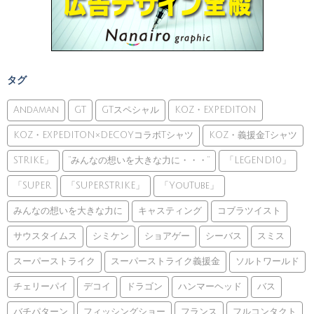
タグ
Andaman
GT
GTスペシャル
KOZ・EXPEDITON
KOZ・EXPEDITON×DECOYコラボTシャツ
KOZ・義援金Tシャツ
STRIKE」
”みんなの想いを大きな力に・・・”
「LEGEND10」
「SUPER
「SUPERSTRIKE」
「YouTube」
みんなの想いを大きな力に
キャスティング
コブラツイスト
サウスタイムス
シミケン
ショアゲー
シーバス
スミス
スーパーストライク
スーパーストライク義援金
ソルトワールド
チェリーパイ
デコイ
ドラゴン
ハンマーヘッド
バス
バチパターン
フィッシングショー
フランス
フルコンタクト