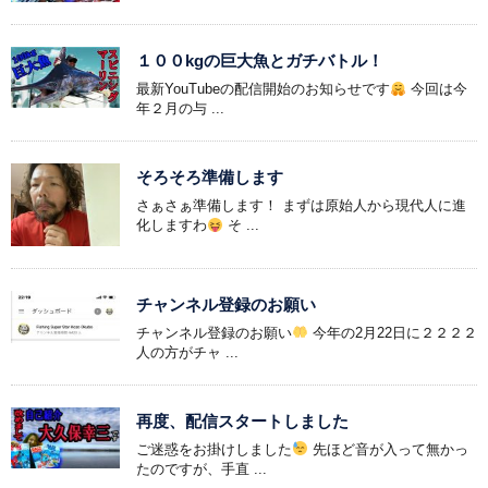
１００kgの巨大魚とガチバトル！
最新YouTubeの配信開始のお知らせです
今回は今
年２月の与 ...
そろそろ準備します
さぁさぁ準備します！ まずは原始人から現代人に進
化しますわ
そ ...
チャンネル登録のお願い
チャンネル登録のお願い
今年の2月22日に２２２２
人の方がチャ ...
再度、配信スタートしました
ご迷惑をお掛けしました
先ほど音が入って無かっ
たのですが、手直 ...