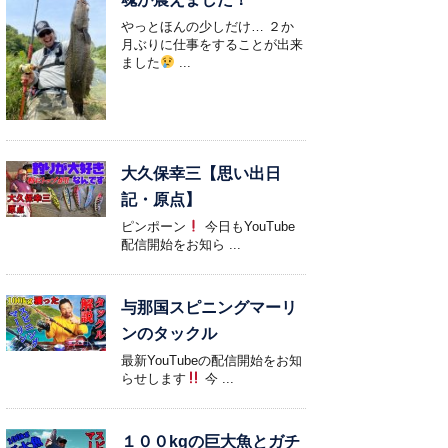
やっとほんの少しだけ… ２か
月ぶりに仕事をすることが出来
ました
...
大久保幸三【思い出日
記・原点】
ピンポーン
今日もYouTube
配信開始をお知ら ...
与那国スピニングマーリ
ンのタックル
最新YouTubeの配信開始をお知
らせします
今 ...
１００kgの巨大魚とガチ