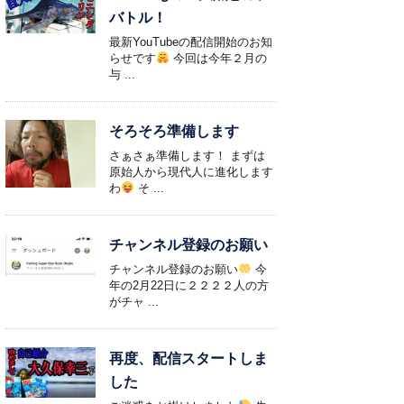
バトル！
最新YouTubeの配信開始のお知
らせです
今回は今年２月の
与 ...
そろそろ準備します
さぁさぁ準備します！ まずは
原始人から現代人に進化します
わ
そ ...
チャンネル登録のお願い
チャンネル登録のお願い
今
年の2月22日に２２２２人の方
がチャ ...
再度、配信スタートしま
した