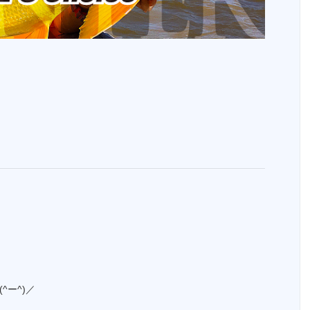
^ー^)／