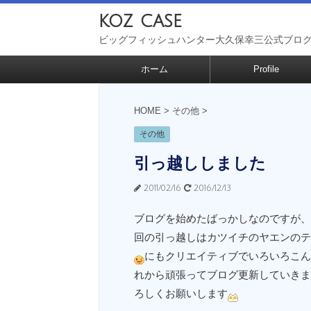
koz case
ビッグフィッシュハンター大久保幸三公式ブロ
ホーム
Profile
HOME
>
その他
>
その他
引っ越ししました
2011/02/16
2016/12/13
ブログを始めたばっかしなのですが、
回の引っ越しはカツイチのヤエンのテ
にもクリエイティブでいろいろこん
れから頑張ってブログ更新していきま
ろしくお願いします