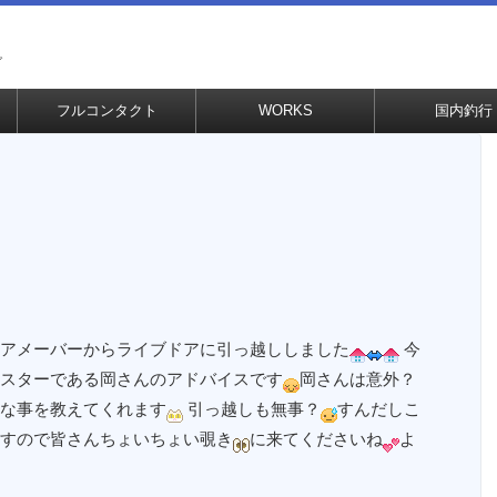
グ
フルコンタクト
WORKS
国内釣行
アメーバーからライブドアに引っ越ししました
今
スターである岡さんのアドバイスです
岡さんは意外？
な事を教えてくれます
引っ越しも無事？
すんだしこ
すので皆さんちょいちょい覗き
に来てくださいね
よ