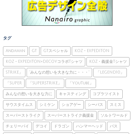
タグ
Andaman
GT
GTスペシャル
KOZ・EXPEDITON
KOZ・EXPEDITON×DECOYコラボTシャツ
KOZ・義援金Tシャツ
STRIKE」
”みんなの想いを大きな力に・・・”
「LEGEND10」
「SUPER
「SUPERSTRIKE」
「YouTube」
みんなの想いを大きな力に
キャスティング
コブラツイスト
サウスタイムス
シミケン
ショアゲー
シーバス
スミス
スーパーストライク
スーパーストライク義援金
ソルトワールド
チェリーパイ
デコイ
ドラゴン
ハンマーヘッド
バス