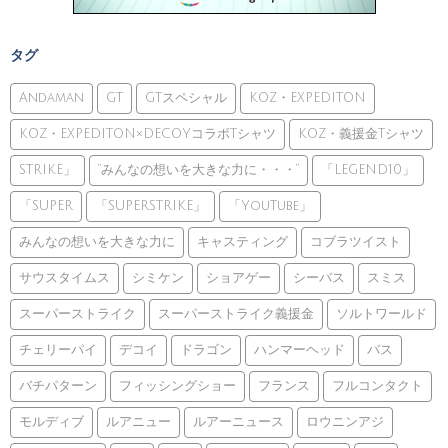
タグ
Andaman
GT
GTスペシャル
KOZ・EXPEDITON
KOZ・EXPEDITON×DECOYコラボTシャツ
KOZ・義援金Tシャツ
STRIKE」
”みんなの想いを大きな力に・・・”
「LEGEND10」
「SUPER
「SUPERSTRIKE」
「YouTube」
みんなの想いを大きな力に
キャスティング
コブラツイスト
サウスタイムス
シミケン
ショアゲー
シーバス
スミス
スーパーストライク
スーパーストライク義援金
ソルトワールド
チェリーパイ
デコイ
ドラゴン
ハンマーヘッド
バス
バチパターン
フィッシングショー
フランス
フルコンタクト
モルディブ
ルアニュー
ルアーニュース
ロウニンアジ