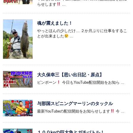
らせします
...
魂が震えました！
やっとほんの少しだけ… ２か月ぶりに仕事をするこ
とが出来ました
...
大久保幸三【思い出日記・原点】
ピンポーン
今日もYouTube配信開始をお知ら ...
与那国スピニングマーリンのタックル
最新YouTubeの配信開始をお知らせします
今 ...
１００kgの巨大魚とガチバトル！