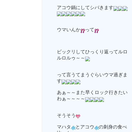
アコウ鍋にしてシバきます
ウマいんか
って
ビックリしてひっくり返ってルロ
ルロルゥ～～
って言うてまうぐらいウマ過ぎま
す
あぁ～～また早くロック行きたい
わぁ～～～～
そうそう
マハタ
とアコウ
の刺身の食べ