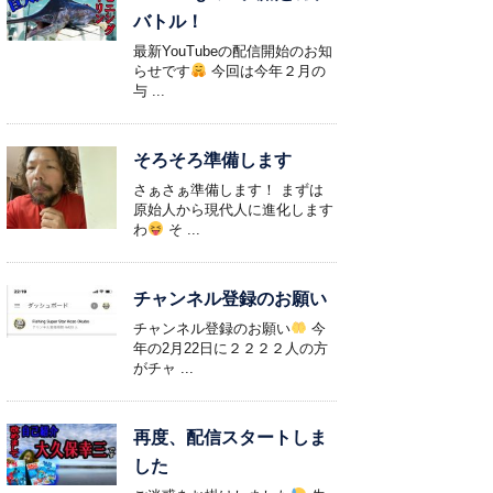
バトル！
最新YouTubeの配信開始のお知
らせです
今回は今年２月の
与 ...
そろそろ準備します
さぁさぁ準備します！ まずは
原始人から現代人に進化します
わ
そ ...
チャンネル登録のお願い
チャンネル登録のお願い
今
年の2月22日に２２２２人の方
がチャ ...
再度、配信スタートしま
した