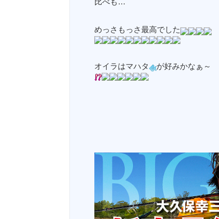
比べも…
めっさもっさ最高でした
オイラはマハタ
が好みかなぁ～