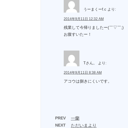
うーまくーf.c
より:
2014年9月11日 12:32 AM
残業して今帰りましたー(￣▽￣;)
お腹すいたー！
Tさん。
より:
2014年9月11日 8:38 AM
アコウは捌きにくいです。
PREV
一蘭
NEXT
ただいまより