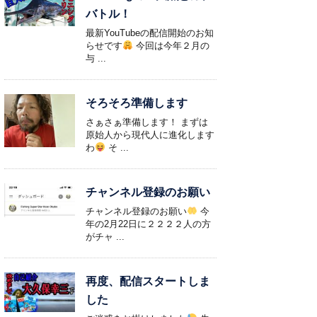
バトル！
最新YouTubeの配信開始のお知
らせです
今回は今年２月の
与 ...
そろそろ準備します
さぁさぁ準備します！ まずは
原始人から現代人に進化します
わ
そ ...
チャンネル登録のお願い
チャンネル登録のお願い
今
年の2月22日に２２２２人の方
がチャ ...
再度、配信スタートしま
した