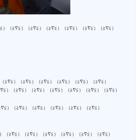
）（≧∇≦）（≧∇≦）（≧∇≦）（≧∇≦）（≧∇≦）（≧∇≦）
∇≦）（≧∇≦）（≧∇≦）（≧∇≦）（≧∇≦）（≧∇≦）
≧∇≦）（≧∇≦）（≧∇≦）（≧∇≦）（≧∇≦）（≧∇≦）（≧∇≦）
∇≦）（≧∇≦）（≧∇≦）（≧∇≦）（≧∇≦）（≧∇≦）
≧∇≦）（≧∇≦）（≧∇≦）（≧∇≦）（≧∇≦）（≧∇≦）