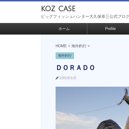
koz case
ビッグフィッシュハンター大久保幸三公式ブロ
ホーム
Profile
HOME
>
海外釣行
>
海外釣行
ＤＯＲＡＤＯ
2015/03/21