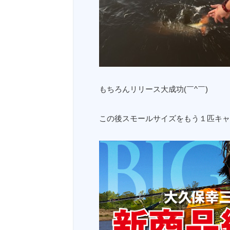
もちろんリリース大成功(￣^￣)ゞ
この後スモールサイズをもう１匹キャ