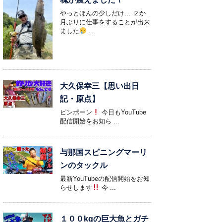
やっとほんの少しだけ… ２か
月ぶりに仕事をすることが出来
ました
...
大久保幸三【思い出日
記・原点】
ピンポーン
今日もYouTube
配信開始をお知ら ...
与那国スピニングマーリ
ンのタックル
最新YouTubeの配信開始をお知
らせします
今 ...
１００kgの巨大魚とガチ