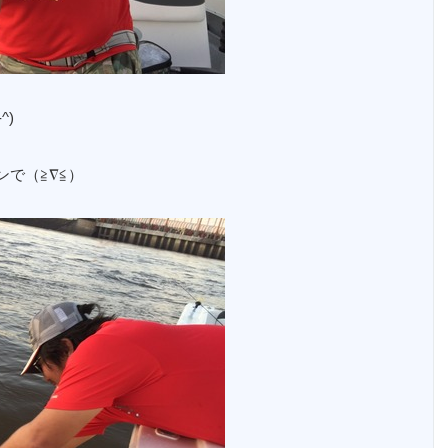
^)
で（≧∇≦）