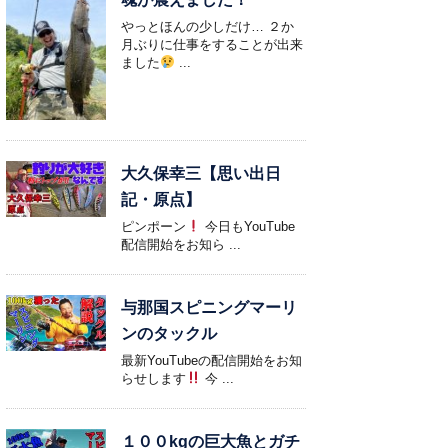
やっとほんの少しだけ… ２か
月ぶりに仕事をすることが出来
ました
...
大久保幸三【思い出日
記・原点】
ピンポーン
今日もYouTube
配信開始をお知ら ...
与那国スピニングマーリ
ンのタックル
最新YouTubeの配信開始をお知
らせします
今 ...
１００kgの巨大魚とガチ