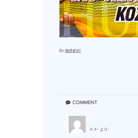
-
海外釣行
comment
ﾒｰﾒｰ
より: