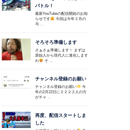
バトル！
最新YouTubeの配信開始のお知
らせです
今回は今年２月の
与 ...
そろそろ準備します
さぁさぁ準備します！ まずは
原始人から現代人に進化します
わ
そ ...
チャンネル登録のお願い
チャンネル登録のお願い
今
年の2月22日に２２２２人の方
がチャ ...
再度、配信スタートしま
した