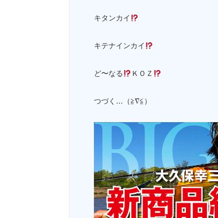
キタンカイ
キテナインカイ
ど〜なる
ＫＯＺ
つづく…（≧∇≦）