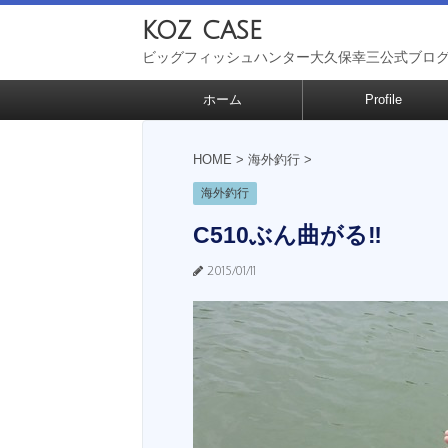
koz case
ビッグフィッシュハンター大久保幸三公式ブロ
ホーム
Profile
HOME
>
海外釣行
>
海外釣行
C510ぶん曲がる‼︎
2015/01/11