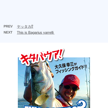
PREV
ヤッタカ⁉︎
NEXT
This is Bagarius yarrelli