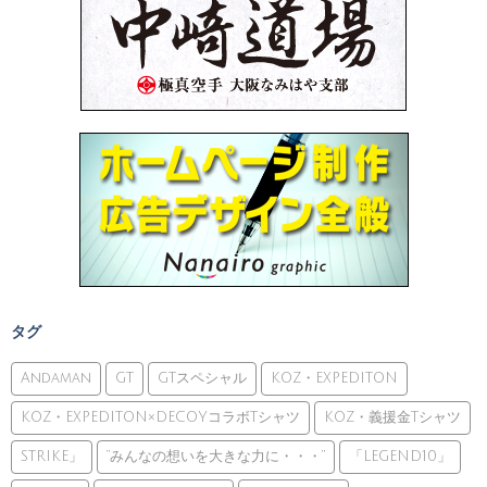
タグ
Andaman
GT
GTスペシャル
KOZ・EXPEDITON
KOZ・EXPEDITON×DECOYコラボTシャツ
KOZ・義援金Tシャツ
STRIKE」
”みんなの想いを大きな力に・・・”
「LEGEND10」