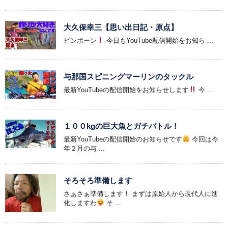
大久保幸三【思い出日記・原点】
ピンポーン
今日もYouTube配信開始をお知ら ...
与那国スピニングマーリンのタックル
最新YouTubeの配信開始をお知らせします
今 ...
１００kgの巨大魚とガチバトル！
最新YouTubeの配信開始のお知らせです
今回は今
年２月の与 ...
そろそろ準備します
さぁさぁ準備します！ まずは原始人から現代人に進
化しますわ
そ ...