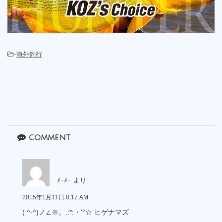
-
海外釣行
comment
ﾒｰﾒｰ
より:
2015年1月11日 8:17 AM
( ^-^)ノ∠※。.:*:・'°☆ ヒゲナマズ