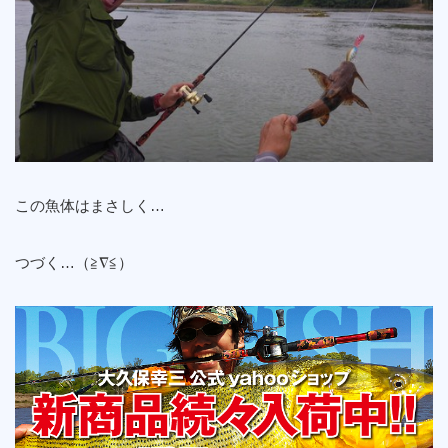
この魚体はまさしく…
つづく…（≧∇≦）