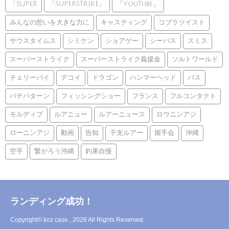
「SUPER
「SUPERSTRIKE」
「YouTube」
みんなの想いを大きな力に
キャスティング
コブラツイスト
サウスタイムス
シミケン
ショアゲー
シーバス
スミス
スーパーストライク
スーパーストライク義援金
ソルトワールド
チェリーパイ
デコイ
ドラゴン
ハンマーヘッド
バス
バチパターン
フィッシングショー
フランス
フルコンタクト
モルディブ
ルアニュー
ルアーニュース
ロウニンアジ
ローニンアジ
動画
告知
干支ルアー
握手会
沖縄
空手
繋がろう沖縄
釣果自慢
ランディング成功！
Copyright© koz case , 2026 All Rights Reserved.