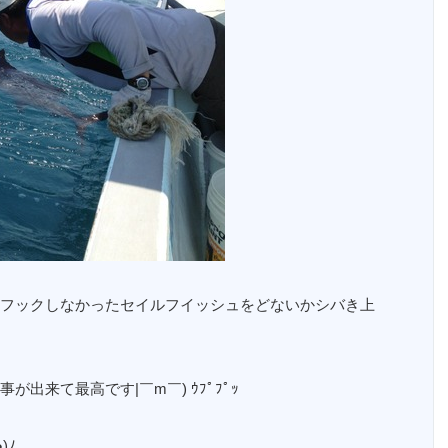
フックしなかったセイルフイッシュをどないかシバき上
出来て最高です|￣m￣) ｳﾌﾟﾌﾟｯ
)ﾉ