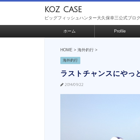
koz case
ビッグフィッシュハンター大久保幸三公式ブロ
ホーム
Profile
HOME
>
海外釣行
>
海外釣行
ラストチャンスにやっ
2014/09/22