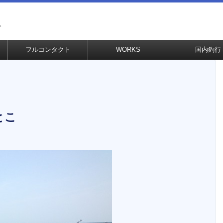
グ
フルコンタクト
WORKS
国内釣行
とこ