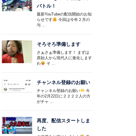
バトル！
最新YouTubeの配信開始のお知
らせです
今回は今年２月の
与 ...
そろそろ準備します
さぁさぁ準備します！ まずは
原始人から現代人に進化します
わ
そ ...
チャンネル登録のお願い
チャンネル登録のお願い
今
年の2月22日に２２２２人の方
がチャ ...
再度、配信スタートしま
した