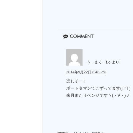
comment
うーまくーf.c
より:
2014年9月22日 8:48 PM
楽しそー！
ボートタマンてこずってます(T^T)
来月またリベンジですヽ(・∀・)ノ