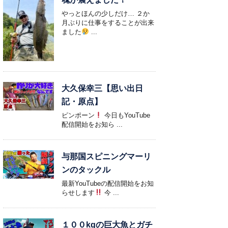
やっとほんの少しだけ… ２か
月ぶりに仕事をすることが出来
ました
...
大久保幸三【思い出日
記・原点】
ピンポーン
今日もYouTube
配信開始をお知ら ...
与那国スピニングマーリ
ンのタックル
最新YouTubeの配信開始をお知
らせします
今 ...
１００kgの巨大魚とガチ