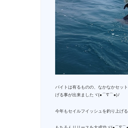
バイトは有るものの、なかなかセット
げる事が出来ましたヾ(●⌒∇⌒●)ﾉ
今年もセイルフイッシュを釣り上げる事が
もちろんリリースを大成功ヾ(●⌒∇⌒●