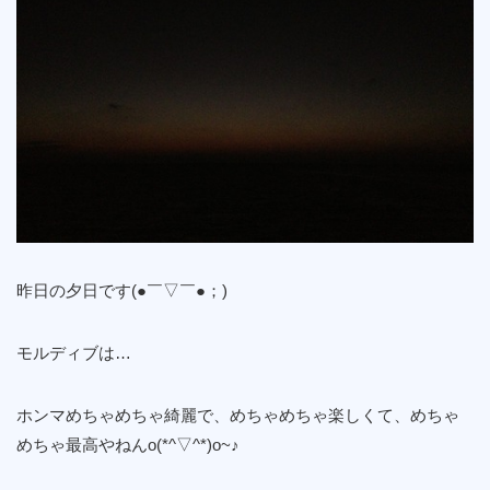
昨日の夕日です(●￣▽￣●；)ゞ
モルディブは…
ホンマめちゃめちゃ綺麗で、めちゃめちゃ楽しくて、めちゃ
めちゃ最高やねんo(*^▽^*)o~♪