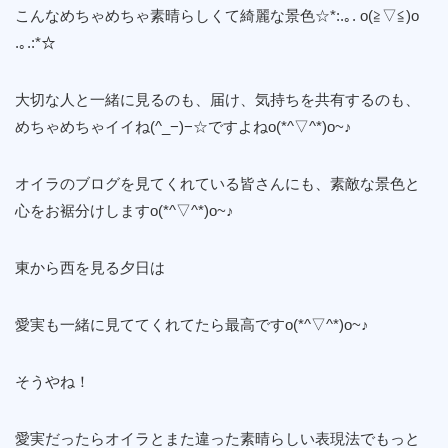
こんなめちゃめちゃ素晴らしくて綺麗な景色☆*:.｡. o(≧▽≦)o
.｡.:*☆
大切な人と一緒に見るのも、届け、気持ちを共有するのも、
めちゃめちゃイイね(^_−)−☆ですよねo(*^▽^*)o~♪
オイラのブログを見てくれている皆さんにも、素敵な景色と
心をお裾分けしますo(*^▽^*)o~♪
東から西を見る夕日は
愛実も一緒に見ててくれてたら最高ですo(*^▽^*)o~♪
そうやね！
愛実だったらオイラとまた違った素晴らしい表現法でもっと