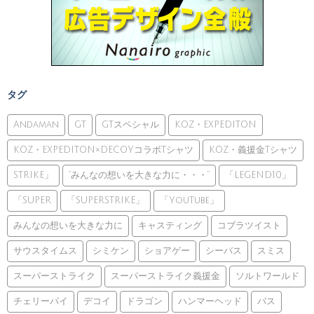
タグ
Andaman
GT
GTスペシャル
KOZ・EXPEDITON
KOZ・EXPEDITON×DECOYコラボTシャツ
KOZ・義援金Tシャツ
STRIKE」
”みんなの想いを大きな力に・・・”
「LEGEND10」
「SUPER
「SUPERSTRIKE」
「YouTube」
みんなの想いを大きな力に
キャスティング
コブラツイスト
サウスタイムス
シミケン
ショアゲー
シーバス
スミス
スーパーストライク
スーパーストライク義援金
ソルトワールド
チェリーパイ
デコイ
ドラゴン
ハンマーヘッド
バス