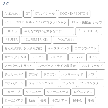
タグ
Andaman
GT
GTスペシャル
KOZ・EXPEDITON
KOZ・EXPEDITON×DECOYコラボTシャツ
KOZ・義援金Tシャツ
STRIKE」
”みんなの想いを大きな力に・・・”
「LEGEND10」
「SUPER
「SUPERSTRIKE」
「YouTube」
みんなの想いを大きな力に
キャスティング
コブラツイスト
サウスタイムス
シミケン
ショアゲー
シーバス
スミス
スーパーストライク
スーパーストライク義援金
ソルトワールド
チェリーパイ
デコイ
ドラゴン
ハンマーヘッド
バス
バチパターン
フィッシングショー
フランス
フルコンタクト
モルディブ
ルアニュー
ルアーニュース
ロウニンアジ
ローニンアジ
動画
告知
干支ルアー
握手会
沖縄