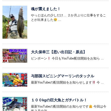
魂が震えました！
やっとほんの少しだけ… ２か月ぶりに仕事をするこ
とが出来ました
...
大久保幸三【思い出日記・原点】
ピンポーン
今日もYouTube配信開始をお知ら ...
与那国スピニングマーリンのタックル
最新YouTubeの配信開始をお知らせします
今 ...
１００kgの巨大魚とガチバトル！
最新YouTubeの配信開始のお知らせです
今回は今
年２月の与 ...