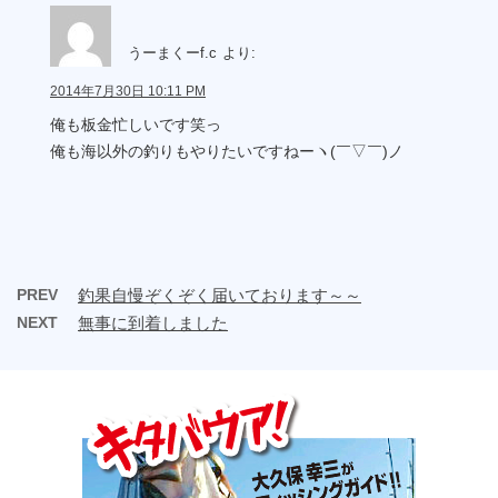
うーまくーf.c
より:
2014年7月30日 10:11 PM
俺も板金忙しいです笑っ
俺も海以外の釣りもやりたいですねーヽ(￣▽￣)ノ
PREV
釣果自慢ぞくぞく届いております～～
NEXT
無事に到着しました