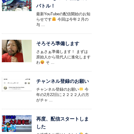
バトル！
最新YouTubeの配信開始のお知
らせです
今回は今年２月の
与 ...
そろそろ準備します
さぁさぁ準備します！ まずは
原始人から現代人に進化します
わ
そ ...
チャンネル登録のお願い
チャンネル登録のお願い
今
年の2月22日に２２２２人の方
がチャ ...
再度、配信スタートしま
した