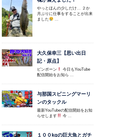
やっとほんの少しだけ… ２か
月ぶりに仕事をすることが出来
ました
...
大久保幸三【思い出日
記・原点】
ピンポーン
今日もYouTube
配信開始をお知ら ...
与那国スピニングマーリ
ンのタックル
最新YouTubeの配信開始をお知
らせします
今 ...
１００kgの巨大魚とガチ