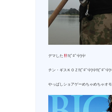
デマした
!!(ﾟﾛﾟ屮)屮
チン・ギスＫＯＺ!!(ﾟﾛﾟ屮)屮!!(ﾟﾛﾟ屮)屮
やっぱしショアゲーめちゃめちゃオモロいで