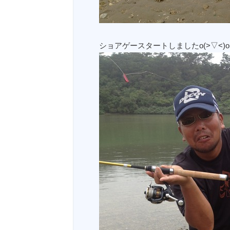
ショアゲースタートしましたo(>▽<)o