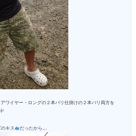
ョアワイヤー・ロングの２本バリ仕掛けの２本バリ両方を
屮
ズのキス
だったから…