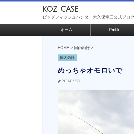
koz case
ビッグフィッシュハンター大久保幸三公式ブロ
ホーム
Profile
HOME
>
国内釣行
>
国内釣行
めっちゃオモロいで
2014/05/30