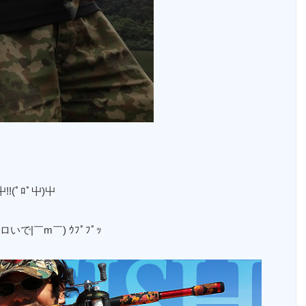
!!(ﾟﾛﾟ屮)屮
|￣m￣) ｳﾌﾟﾌﾟｯ