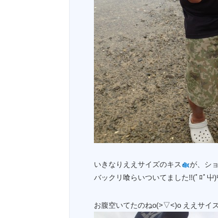
いきなりええサイズのキス
が、シ
バックリ喰らいついてました!!(ﾟﾛﾟ屮)
お腹空いてたのねo(>▽<)o ええサイ