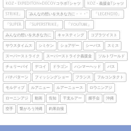
KOZ・EXPEDITON×DECOYコラボTシャツ
KOZ・義援金Tシャツ
STRIKE」
”みんなの想いを大きな力に・・・”
「LEGEND10」
「SUPER
「SUPERSTRIKE」
「YouTube」
みんなの想いを大きな力に
キャスティング
コブラツイスト
サウスタイムス
シミケン
ショアゲー
シーバス
スミス
スーパーストライク
スーパーストライク義援金
ソルトワールド
チェリーパイ
デコイ
ドラゴン
ハンマーヘッド
バス
バチパターン
フィッシングショー
フランス
フルコンタクト
モルディブ
ルアニュー
ルアーニュース
ロウニンアジ
ローニンアジ
動画
告知
干支ルアー
握手会
沖縄
空手
繋がろう沖縄
釣果自慢