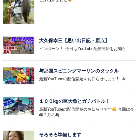
大久保幸三【思い出日記・原点】
ピンポーン
今日もYouTube配信開始をお知ら ...
与那国スピニングマーリンのタックル
最新YouTubeの配信開始をお知らせします
今 ...
１００kgの巨大魚とガチバトル！
最新YouTubeの配信開始のお知らせです
今回は今
年２月の与 ...
そろそろ準備します