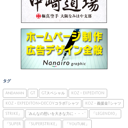
タグ
Andaman
GT
GTスペシャル
KOZ・EXPEDITON
KOZ・EXPEDITON×DECOYコラボTシャツ
KOZ・義援金Tシャツ
STRIKE」
”みんなの想いを大きな力に・・・”
「LEGEND10」
「SUPER
「SUPERSTRIKE」
「YouTube」