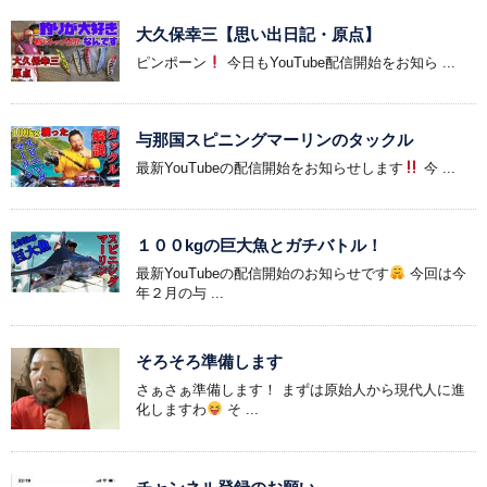
大久保幸三【思い出日記・原点】
ピンポーン
今日もYouTube配信開始をお知ら ...
与那国スピニングマーリンのタックル
最新YouTubeの配信開始をお知らせします
今 ...
１００kgの巨大魚とガチバトル！
最新YouTubeの配信開始のお知らせです
今回は今
年２月の与 ...
そろそろ準備します
さぁさぁ準備します！ まずは原始人から現代人に進
化しますわ
そ ...