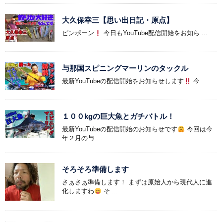
大久保幸三【思い出日記・原点】
ピンポーン
今日もYouTube配信開始をお知ら ...
与那国スピニングマーリンのタックル
最新YouTubeの配信開始をお知らせします
今 ...
１００kgの巨大魚とガチバトル！
最新YouTubeの配信開始のお知らせです
今回は今
年２月の与 ...
そろそろ準備します
さぁさぁ準備します！ まずは原始人から現代人に進
化しますわ
そ ...