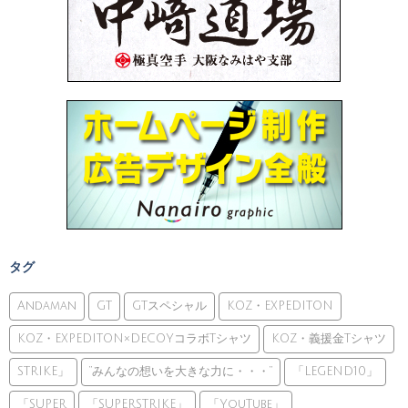
タグ
Andaman
GT
GTスペシャル
KOZ・EXPEDITON
KOZ・EXPEDITON×DECOYコラボTシャツ
KOZ・義援金Tシャツ
STRIKE」
”みんなの想いを大きな力に・・・”
「LEGEND10」
「SUPER
「SUPERSTRIKE」
「YouTube」