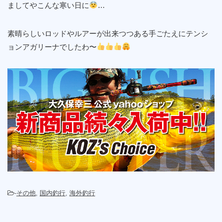
ましてやこんな寒い日に
…
素晴らしいロッドやルアーが出来つつある手ごたえにテンシ
ョンアガリーナでしたわ〜
-
その他
,
国内釣行
,
海外釣行