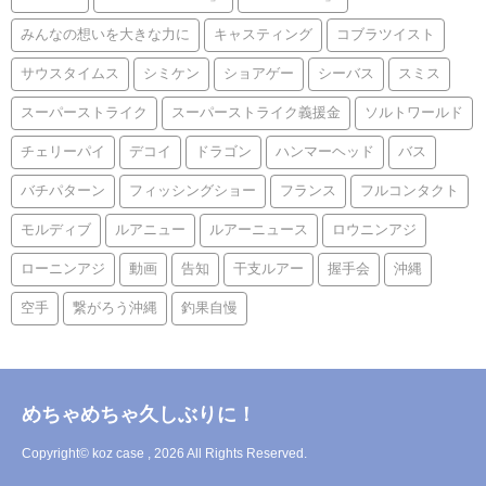
みんなの想いを大きな力に
キャスティング
コブラツイスト
サウスタイムス
シミケン
ショアゲー
シーバス
スミス
スーパーストライク
スーパーストライク義援金
ソルトワールド
チェリーパイ
デコイ
ドラゴン
ハンマーヘッド
バス
バチパターン
フィッシングショー
フランス
フルコンタクト
モルディブ
ルアニュー
ルアーニュース
ロウニンアジ
ローニンアジ
動画
告知
干支ルアー
握手会
沖縄
空手
繋がろう沖縄
釣果自慢
めちゃめちゃ久しぶりに！
Copyright© koz case , 2026 All Rights Reserved.