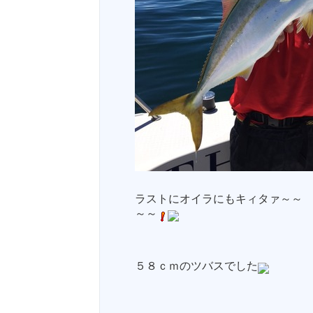
ラストにオイラにもキィタァ～～
～～
５８ｃｍのツバスでした