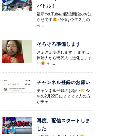
バトル！
最新YouTubeの配信開始のお知
らせです
今回は今年２月の
与 ...
そろそろ準備します
さぁさぁ準備します！ まずは
原始人から現代人に進化します
わ
そ ...
チャンネル登録のお願い
チャンネル登録のお願い
今
年の2月22日に２２２２人の方
がチャ ...
再度、配信スタートしま
した