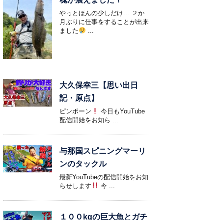
やっとほんの少しだけ… ２か
月ぶりに仕事をすることが出来
ました
...
大久保幸三【思い出日
記・原点】
ピンポーン
今日もYouTube
配信開始をお知ら ...
与那国スピニングマーリ
ンのタックル
最新YouTubeの配信開始をお知
らせします
今 ...
１００kgの巨大魚とガチ