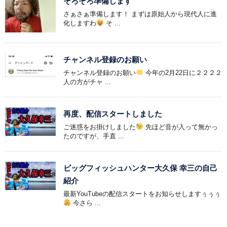
そろそろ準備します
さぁさぁ準備します！ まずは原始人から現代人に進
化しますわ
そ ...
チャンネル登録のお願い
チャンネル登録のお願い
今年の2月22日に２２２２
人の方がチャ ...
再度、配信スタートしました
ご迷惑をお掛けしました
先ほど音が入って無かっ
たのですが、手直 ...
ビッグフィッシュハンター大久保 幸三の自己
紹介
最新YouTubeの配信スタートをお知らせしますぅぅぅ
今さら ...