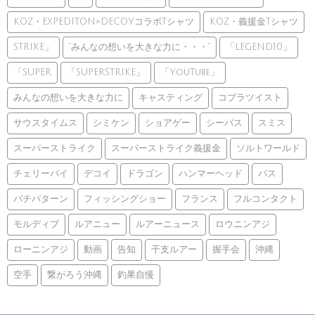
KOZ・EXPEDITON×DECOYコラボTシャツ
KOZ・義援金Tシャツ
STRIKE」
”みんなの想いを大きな力に・・・”
「LEGEND10」
「SUPER
「SUPERSTRIKE」
「YouTube」
みんなの想いを大きな力に
キャスティング
コブラツイスト
サウスタイムス
シミケン
ショアゲー
シーバス
スミス
スーパーストライク
スーパーストライク義援金
ソルトワールド
チェリーパイ
デコイ
ドラゴン
ハンマーヘッド
バス
バチパターン
フィッシングショー
フランス
フルコンタクト
モルディブ
ルアニュー
ルアーニュース
ロウニンアジ
ローニンアジ
動画
告知
干支ルアー
握手会
沖縄
空手
繋がろう沖縄
釣果自慢