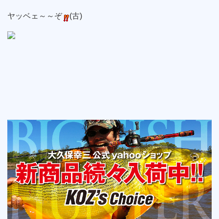
ヤッベェ～～ぞ
(古)