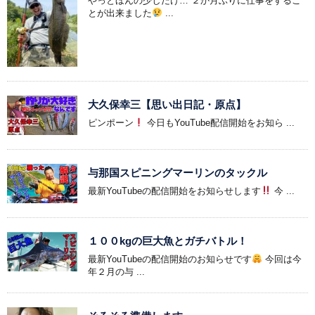
やっとほんの少しだけ… ２か月ぶりに仕事をするこ
とが出来ました
...
大久保幸三【思い出日記・原点】
ピンポーン
今日もYouTube配信開始をお知ら ...
与那国スピニングマーリンのタックル
最新YouTubeの配信開始をお知らせします
今 ...
１００kgの巨大魚とガチバトル！
最新YouTubeの配信開始のお知らせです
今回は今
年２月の与 ...