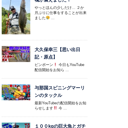
やっとほんの少しだけ… ２か
月ぶりに仕事をすることが出来
ました
...
大久保幸三【思い出日
記・原点】
ピンポーン
今日もYouTube
配信開始をお知ら ...
与那国スピニングマーリ
ンのタックル
最新YouTubeの配信開始をお知
らせします
今 ...
１００kgの巨大魚とガチ