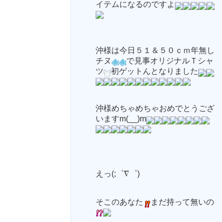
イテムになるのですよ
沖様は今日５１＆５０ｃｍ年無し
チヌ
で見事オリジナルＴシャ
ツ
初ゲットんとなりました
沖様めちゃめちゃおめでとうござ
いますm(__)m
えっ(;゜∇゜)
そこのあなた
まだ持って無いの