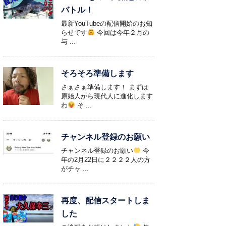
バトル！
最新YouTubeの配信開始のお知
らせです
今回は今年２月の
与 ...
そろそろ準備します
さぁさぁ準備します！ まずは
原始人から現代人に進化します
わ
そ ...
チャンネル登録のお願い
チャンネル登録のお願い
今
年の2月22日に２２２２人の方
がチャ ...
再度、配信スタートしま
した