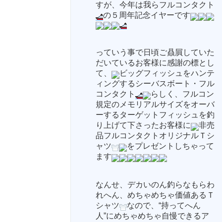
すが、今年は我らフルコンタクト
の５周年記念イヤーです
っていう事で日頃ご贔屓していた
だいているお客様に感謝の標とし
て、
ビッグフィッシュをハンテ
ィングするシーバスボート・フル
コンタクト
らしく、フルコン
規定のメモリアルサイズをオーバ
ーするターゲットフィッシュを釣
り上げて下さったお客様に
非売
品フルコンタクトオリジナルＴシ
ャツ
をプレゼントしちゃって
ます
なんせ、デカいのん釣らなもらわ
れへん、めちゃめちゃ価値あるＴ
シャツ
なので、“持ってへん
人”にめちゃめちゃ自慢できるア