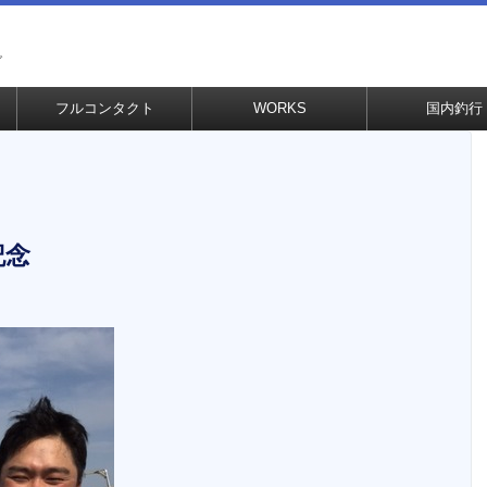
グ
フルコンタクト
WORKS
国内釣行
記念