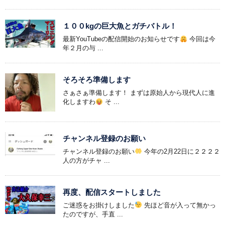
１００kgの巨大魚とガチバトル！
最新YouTubeの配信開始のお知らせです
今回は今
年２月の与 ...
そろそろ準備します
さぁさぁ準備します！ まずは原始人から現代人に進
化しますわ
そ ...
チャンネル登録のお願い
チャンネル登録のお願い
今年の2月22日に２２２２
人の方がチャ ...
再度、配信スタートしました
ご迷惑をお掛けしました
先ほど音が入って無かっ
たのですが、手直 ...