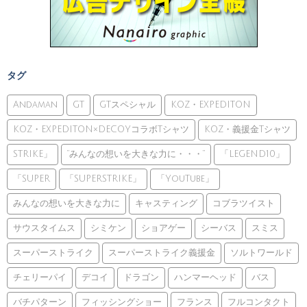
タグ
Andaman
GT
GTスペシャル
KOZ・EXPEDITON
KOZ・EXPEDITON×DECOYコラボTシャツ
KOZ・義援金Tシャツ
STRIKE」
”みんなの想いを大きな力に・・・”
「LEGEND10」
「SUPER
「SUPERSTRIKE」
「YouTube」
みんなの想いを大きな力に
キャスティング
コブラツイスト
サウスタイムス
シミケン
ショアゲー
シーバス
スミス
スーパーストライク
スーパーストライク義援金
ソルトワールド
チェリーパイ
デコイ
ドラゴン
ハンマーヘッド
バス
バチパターン
フィッシングショー
フランス
フルコンタクト