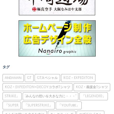
タグ
Andaman
GT
GTスペシャル
KOZ・EXPEDITON
KOZ・EXPEDITON×DECOYコラボTシャツ
KOZ・義援金Tシャツ
STRIKE」
”みんなの想いを大きな力に・・・”
「LEGEND10」
「SUPER
「SUPERSTRIKE」
「YouTube」