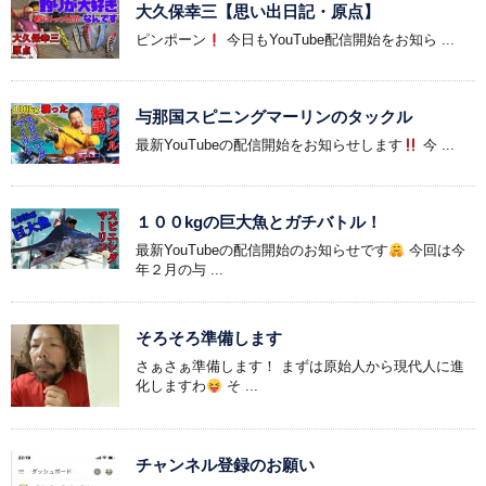
大久保幸三【思い出日記・原点】
ピンポーン
今日もYouTube配信開始をお知ら ...
与那国スピニングマーリンのタックル
最新YouTubeの配信開始をお知らせします
今 ...
１００kgの巨大魚とガチバトル！
最新YouTubeの配信開始のお知らせです
今回は今
年２月の与 ...
そろそろ準備します
さぁさぁ準備します！ まずは原始人から現代人に進
化しますわ
そ ...
チャンネル登録のお願い