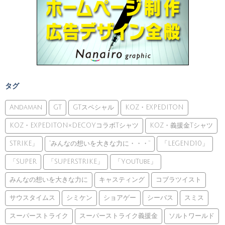
タグ
Andaman
GT
GTスペシャル
KOZ・EXPEDITON
KOZ・EXPEDITON×DECOYコラボTシャツ
KOZ・義援金Tシャツ
STRIKE」
”みんなの想いを大きな力に・・・”
「LEGEND10」
「SUPER
「SUPERSTRIKE」
「YouTube」
みんなの想いを大きな力に
キャスティング
コブラツイスト
サウスタイムス
シミケン
ショアゲー
シーバス
スミス
スーパーストライク
スーパーストライク義援金
ソルトワールド