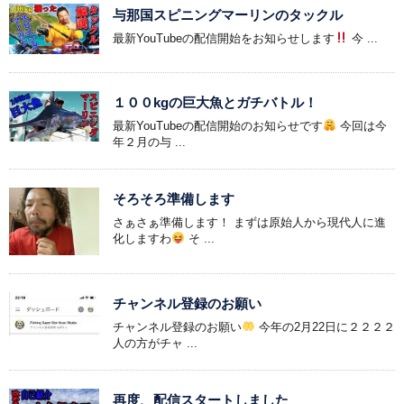
与那国スピニングマーリンのタックル
最新YouTubeの配信開始をお知らせします
今 ...
１００kgの巨大魚とガチバトル！
最新YouTubeの配信開始のお知らせです
今回は今
年２月の与 ...
そろそろ準備します
さぁさぁ準備します！ まずは原始人から現代人に進
化しますわ
そ ...
チャンネル登録のお願い
チャンネル登録のお願い
今年の2月22日に２２２２
人の方がチャ ...
再度、配信スタートしました