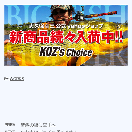
-
WORKS
PREV
蟹鍋の後に空手へ
NEXT