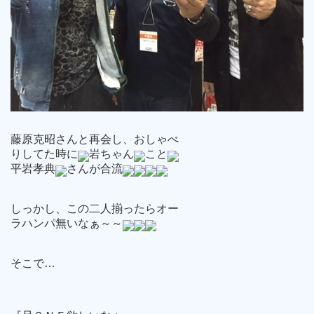
藤原克昭さんと再会し、おしゃべ
りしてた時に
岩ちゃん
こと
平岩孝典
さんが合流
しっかし、この二人揃ったらオー
ラハンパ無いなぁ～～
そこで…