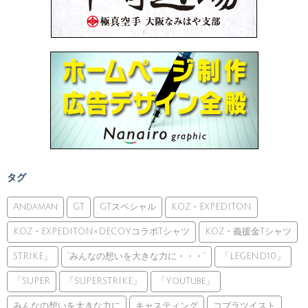
タグ
Andaman
GT
GTスペシャル
KOZ・EXPEDITON
KOZ・EXPEDITON×DECOYコラボTシャツ
KOZ・義援金Tシャツ
STRIKE」
”みんなの想いを大きな力に・・・”
「LEGEND10」
「SUPER
「SUPERSTRIKE」
「YouTube」
みんなの想いを大きな力に
キャスティング
コブラツイスト