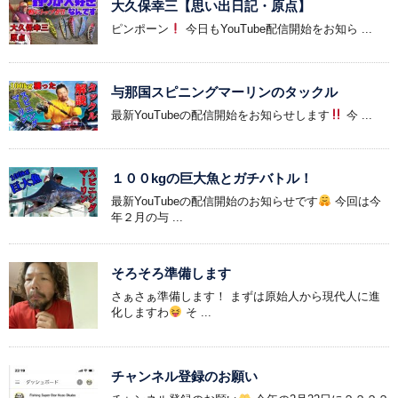
大久保幸三【思い出日記・原点】
ピンポーン
今日もYouTube配信開始をお知ら ...
与那国スピニングマーリンのタックル
最新YouTubeの配信開始をお知らせします
今 ...
１００kgの巨大魚とガチバトル！
最新YouTubeの配信開始のお知らせです
今回は今
年２月の与 ...
そろそろ準備します
さぁさぁ準備します！ まずは原始人から現代人に進
化しますわ
そ ...
チャンネル登録のお願い