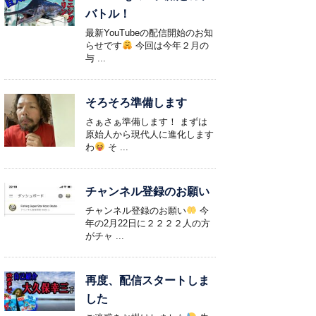
バトル！
最新YouTubeの配信開始のお知
らせです
今回は今年２月の
与 ...
そろそろ準備します
さぁさぁ準備します！ まずは
原始人から現代人に進化します
わ
そ ...
チャンネル登録のお願い
チャンネル登録のお願い
今
年の2月22日に２２２２人の方
がチャ ...
再度、配信スタートしま
した