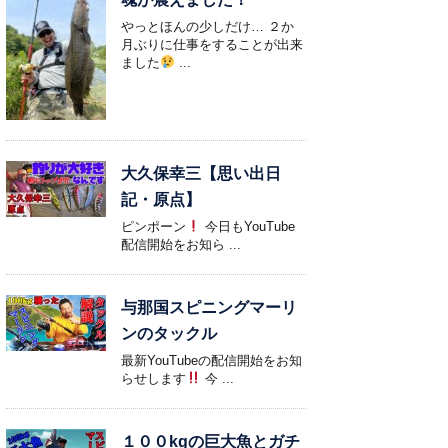
やっとほんの少しだけ… ２か
月ぶりに仕事をすることが出来
ました
...
大久保幸三【思い出日
記・原点】
ピンポーン
今日もYouTube
配信開始をお知ら ...
与那国スピニングマーリ
ンのタックル
最新YouTubeの配信開始をお知
らせします
今 ...
１００kgの巨大魚とガチ