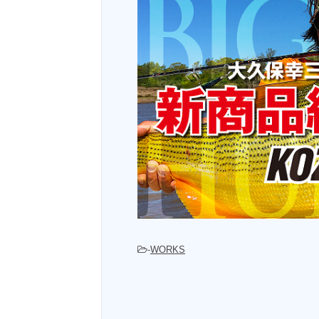
-
WORKS