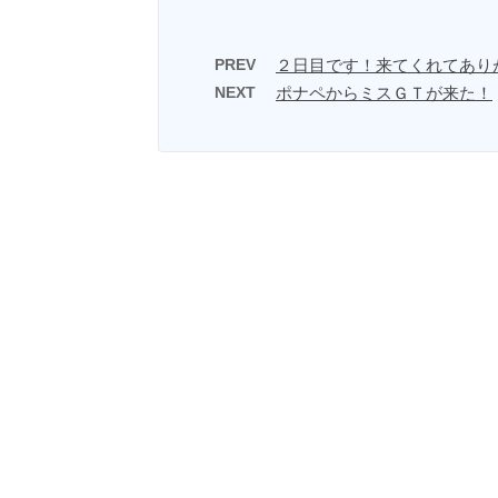
PREV
２日目です！来てくれてあり
NEXT
ポナペからミスＧＴが来た！