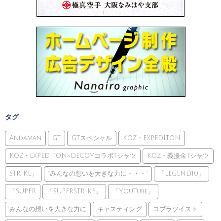
タグ
Andaman
GT
GTスペシャル
KOZ・EXPEDITON
KOZ・EXPEDITON×DECOYコラボTシャツ
KOZ・義援金Tシャツ
STRIKE」
”みんなの想いを大きな力に・・・”
「LEGEND10」
「SUPER
「SUPERSTRIKE」
「YouTube」
みんなの想いを大きな力に
キャスティング
コブラツイスト