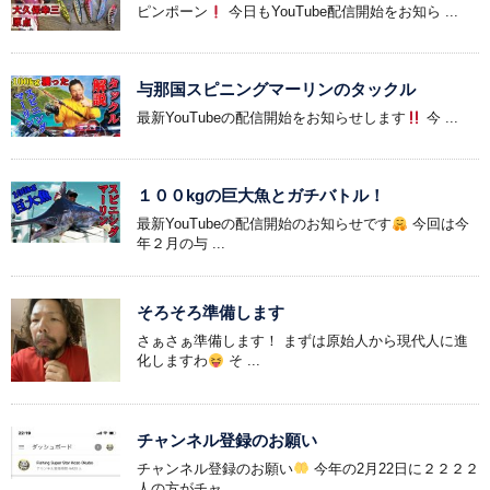
ピンポーン
今日もYouTube配信開始をお知ら ...
与那国スピニングマーリンのタックル
最新YouTubeの配信開始をお知らせします
今 ...
１００kgの巨大魚とガチバトル！
最新YouTubeの配信開始のお知らせです
今回は今
年２月の与 ...
そろそろ準備します
さぁさぁ準備します！ まずは原始人から現代人に進
化しますわ
そ ...
チャンネル登録のお願い
チャンネル登録のお願い
今年の2月22日に２２２２
人の方がチャ ...