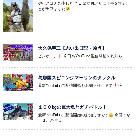
やっとほんの少しだけ… ２か月ぶりに仕事をするこ
とが出来ました
...
大久保幸三【思い出日記・原点】
ピンポーン
今日もYouTube配信開始をお知ら ...
与那国スピニングマーリンのタックル
最新YouTubeの配信開始をお知らせします
今 ...
１００kgの巨大魚とガチバトル！
最新YouTubeの配信開始のお知らせです
今回は今
年２月の与 ...