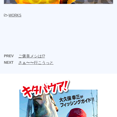
-
WORKS
PREV
ご褒美メシは!?
NEXT
さぁ〜〜行こうっと