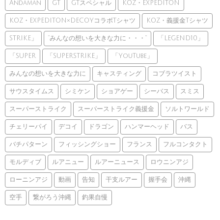
Andaman
GT
GTスペシャル
KOZ・EXPEDITON
KOZ・EXPEDITON×DECOYコラボTシャツ
KOZ・義援金Tシャツ
STRIKE」
”みんなの想いを大きな力に・・・”
「LEGEND10」
「SUPER
「SUPERSTRIKE」
「YouTube」
みんなの想いを大きな力に
キャスティング
コブラツイスト
サウスタイムス
シミケン
ショアゲー
シーバス
スミス
スーパーストライク
スーパーストライク義援金
ソルトワールド
チェリーパイ
デコイ
ドラゴン
ハンマーヘッド
バス
バチパターン
フィッシングショー
フランス
フルコンタクト
モルディブ
ルアニュー
ルアーニュース
ロウニンアジ
ローニンアジ
動画
告知
干支ルアー
握手会
沖縄
空手
繋がろう沖縄
釣果自慢