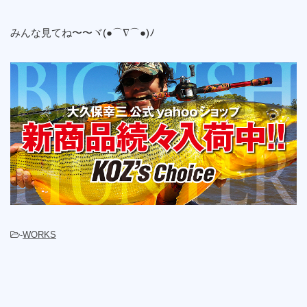
みんな見てね〜〜ヾ(●⌒∇⌒●)ﾉ
-
WORKS