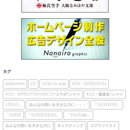
タグ
Andaman
GT
GTスペシャル
KOZ・EXPEDITON
KOZ・EXPEDITON×DECOYコラボTシャツ
KOZ・義援金Tシャツ
STRIKE」
”みんなの想いを大きな力に・・・”
「LEGEND10」
「SUPER
「SUPERSTRIKE」
「YouTube」
みんなの想いを大きな力に
キャスティング
コブラツイスト