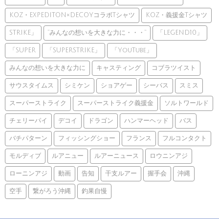
KOZ・EXPEDITON×DECOYコラボTシャツ
KOZ・義援金Tシャツ
STRIKE」
”みんなの想いを大きな力に・・・”
「LEGEND10」
「SUPER
「SUPERSTRIKE」
「YouTube」
みんなの想いを大きな力に
キャスティング
コブラツイスト
サウスタイムス
シミケン
ショアゲー
シーバス
スミス
スーパーストライク
スーパーストライク義援金
ソルトワールド
チェリーパイ
デコイ
ドラゴン
ハンマーヘッド
バス
バチパターン
フィッシングショー
フランス
フルコンタクト
モルディブ
ルアニュー
ルアーニュース
ロウニンアジ
ローニンアジ
動画
告知
干支ルアー
握手会
沖縄
空手
繋がろう沖縄
釣果自慢