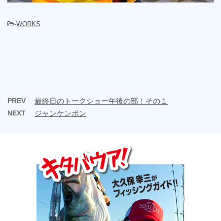
-
WORKS
PREV
最終日のトークショー午後の部！その１
NEXT
ジャンケンポン