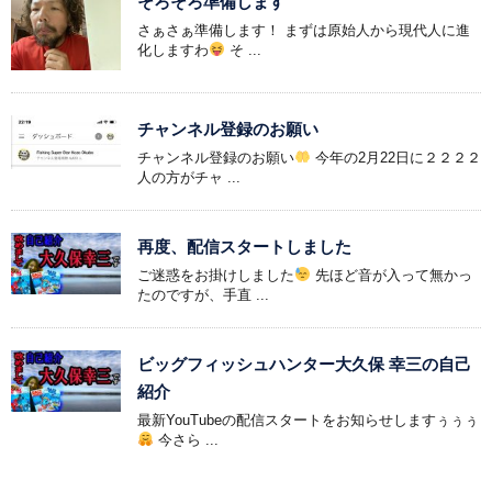
そろそろ準備します
さぁさぁ準備します！ まずは原始人から現代人に進
化しますわ
そ ...
チャンネル登録のお願い
チャンネル登録のお願い
今年の2月22日に２２２２
人の方がチャ ...
再度、配信スタートしました
ご迷惑をお掛けしました
先ほど音が入って無かっ
たのですが、手直 ...
ビッグフィッシュハンター大久保 幸三の自己
紹介
最新YouTubeの配信スタートをお知らせしますぅぅぅ
今さら ...