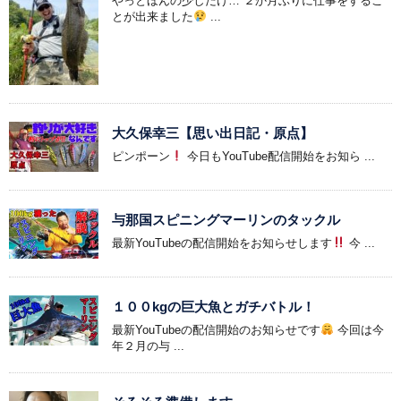
やっとほんの少しだけ… ２か月ぶりに仕事をするこ
とが出来ました
...
大久保幸三【思い出日記・原点】
ピンポーン
今日もYouTube配信開始をお知ら ...
与那国スピニングマーリンのタックル
最新YouTubeの配信開始をお知らせします
今 ...
１００kgの巨大魚とガチバトル！
最新YouTubeの配信開始のお知らせです
今回は今
年２月の与 ...