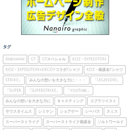
タグ
Andaman
GT
GTスペシャル
KOZ・EXPEDITON
KOZ・EXPEDITON×DECOYコラボTシャツ
KOZ・義援金Tシャツ
STRIKE」
”みんなの想いを大きな力に・・・”
「LEGEND10」
「SUPER
「SUPERSTRIKE」
「YouTube」
みんなの想いを大きな力に
キャスティング
コブラツイスト
サウスタイムス
シミケン
ショアゲー
シーバス
スミス
スーパーストライク
スーパーストライク義援金
ソルトワールド