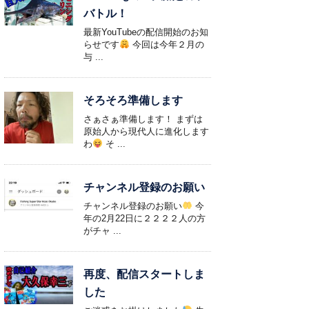
バトル！
最新YouTubeの配信開始のお知
らせです
今回は今年２月の
与 ...
そろそろ準備します
さぁさぁ準備します！ まずは
原始人から現代人に進化します
わ
そ ...
チャンネル登録のお願い
チャンネル登録のお願い
今
年の2月22日に２２２２人の方
がチャ ...
再度、配信スタートしま
した