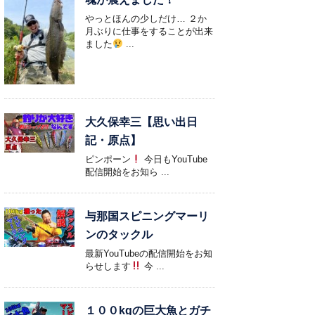
やっとほんの少しだけ… ２か
月ぶりに仕事をすることが出来
ました
...
大久保幸三【思い出日
記・原点】
ピンポーン
今日もYouTube
配信開始をお知ら ...
与那国スピニングマーリ
ンのタックル
最新YouTubeの配信開始をお知
らせします
今 ...
１００kgの巨大魚とガチ