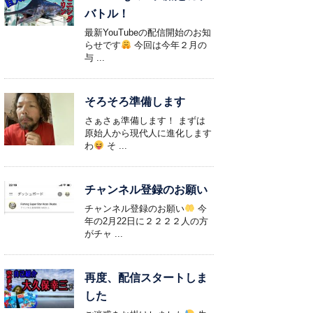
バトル！
最新YouTubeの配信開始のお知
らせです
今回は今年２月の
与 ...
そろそろ準備します
さぁさぁ準備します！ まずは
原始人から現代人に進化します
わ
そ ...
チャンネル登録のお願い
チャンネル登録のお願い
今
年の2月22日に２２２２人の方
がチャ ...
再度、配信スタートしま
した