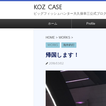
koz case
ビッグフィッシュハンター大久保幸三公式ブロ
ホーム
Profile
HOME
>
WORKS
>
WORKS
海外釣行
帰国します！
2018/03/02