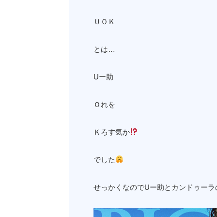
ＵＯＫ
とは…
Uー助
Ｏれを
Ｋろす気か
でした
せっかくなのでUー助とカンドゥーラ