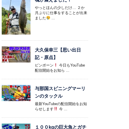
やっとほんの少しだけ… ２か
月ぶりに仕事をすることが出来
ました
...
大久保幸三【思い出日
記・原点】
ピンポーン
今日もYouTube
配信開始をお知ら ...
与那国スピニングマーリ
ンのタックル
最新YouTubeの配信開始をお知
らせします
今 ...
１００kgの巨大魚とガチ