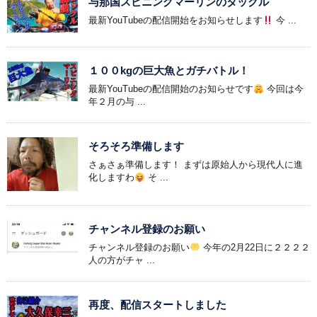
与那国スピニングマーリンのタックル
最新YouTubeの配信開始をお知らせします
今 ...
１００kgの巨大魚とガチバトル！
最新YouTubeの配信開始のお知らせです
今回は今
年２月の与 ...
そろそろ準備します
さぁさぁ準備します！ まずは原始人から現代人に進
化しますわ
そ ...
チャンネル登録のお願い
チャンネル登録のお願い
今年の2月22日に２２２２
人の方がチャ ...
再度、配信スタートしました