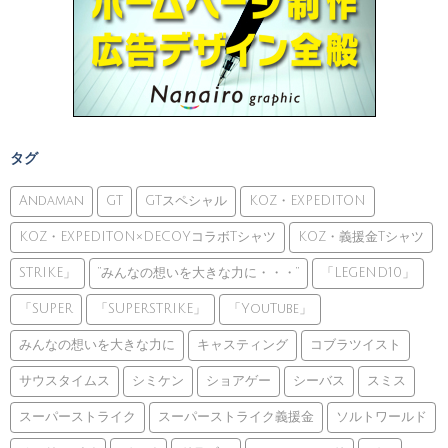
タグ
Andaman
GT
GTスペシャル
KOZ・EXPEDITON
KOZ・EXPEDITON×DECOYコラボTシャツ
KOZ・義援金Tシャツ
STRIKE」
”みんなの想いを大きな力に・・・”
「LEGEND10」
「SUPER
「SUPERSTRIKE」
「YouTube」
みんなの想いを大きな力に
キャスティング
コブラツイスト
サウスタイムス
シミケン
ショアゲー
シーバス
スミス
スーパーストライク
スーパーストライク義援金
ソルトワールド