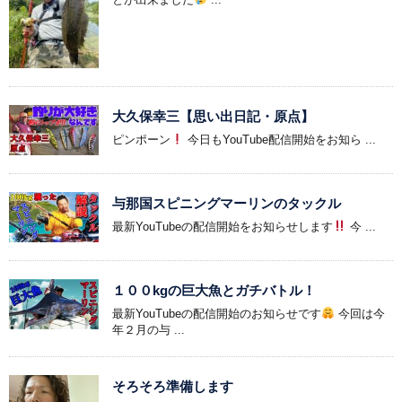
大久保幸三【思い出日記・原点】
ピンポーン
今日もYouTube配信開始をお知ら ...
与那国スピニングマーリンのタックル
最新YouTubeの配信開始をお知らせします
今 ...
１００kgの巨大魚とガチバトル！
最新YouTubeの配信開始のお知らせです
今回は今
年２月の与 ...
そろそろ準備します