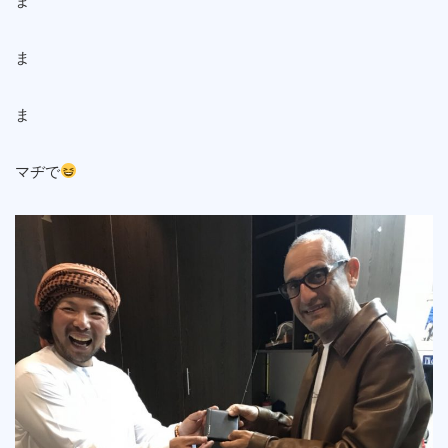
ま
ま
ま
マヂで