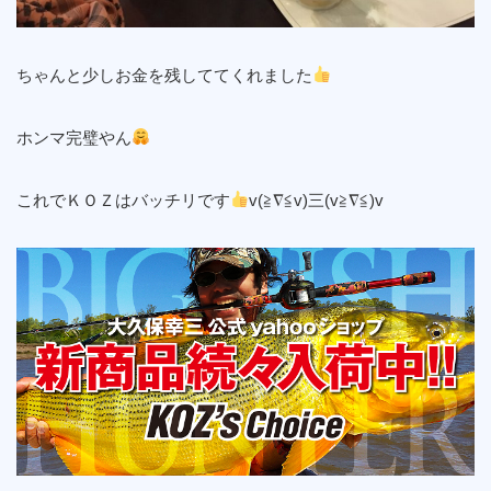
ちゃんと少しお金を残しててくれました
ホンマ完璧やん
これでＫＯＺはバッチリです
v(≧∇≦v)三(v≧∇≦)v