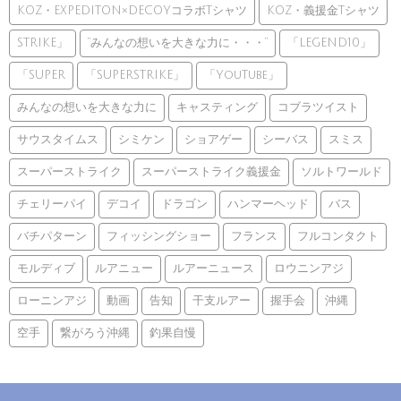
KOZ・EXPEDITON×DECOYコラボTシャツ
KOZ・義援金Tシャツ
STRIKE」
”みんなの想いを大きな力に・・・”
「LEGEND10」
「SUPER
「SUPERSTRIKE」
「YouTube」
みんなの想いを大きな力に
キャスティング
コブラツイスト
サウスタイムス
シミケン
ショアゲー
シーバス
スミス
スーパーストライク
スーパーストライク義援金
ソルトワールド
チェリーパイ
デコイ
ドラゴン
ハンマーヘッド
バス
バチパターン
フィッシングショー
フランス
フルコンタクト
モルディブ
ルアニュー
ルアーニュース
ロウニンアジ
ローニンアジ
動画
告知
干支ルアー
握手会
沖縄
空手
繋がろう沖縄
釣果自慢