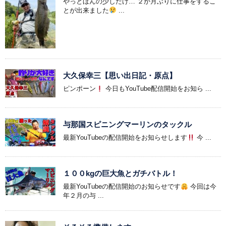
やっとほんの少しだけ… ２か月ぶりに仕事をするこ
とが出来ました
...
大久保幸三【思い出日記・原点】
ピンポーン
今日もYouTube配信開始をお知ら ...
与那国スピニングマーリンのタックル
最新YouTubeの配信開始をお知らせします
今 ...
１００kgの巨大魚とガチバトル！
最新YouTubeの配信開始のお知らせです
今回は今
年２月の与 ...