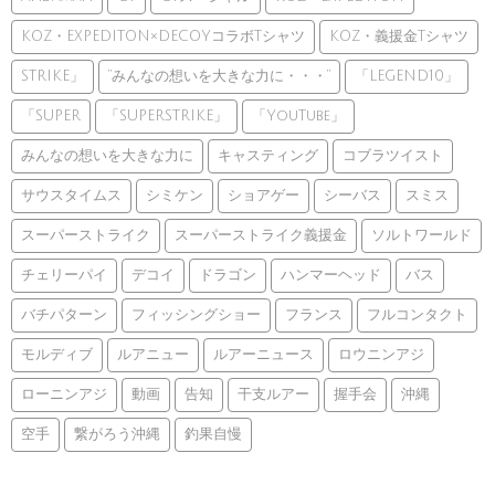
KOZ・EXPEDITON×DECOYコラボTシャツ
KOZ・義援金Tシャツ
STRIKE」
”みんなの想いを大きな力に・・・”
「LEGEND10」
「SUPER
「SUPERSTRIKE」
「YouTube」
みんなの想いを大きな力に
キャスティング
コブラツイスト
サウスタイムス
シミケン
ショアゲー
シーバス
スミス
スーパーストライク
スーパーストライク義援金
ソルトワールド
チェリーパイ
デコイ
ドラゴン
ハンマーヘッド
バス
バチパターン
フィッシングショー
フランス
フルコンタクト
モルディブ
ルアニュー
ルアーニュース
ロウニンアジ
ローニンアジ
動画
告知
干支ルアー
握手会
沖縄
空手
繋がろう沖縄
釣果自慢