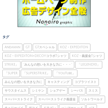
タグ
Andaman
GT
GTスペシャル
KOZ・EXPEDITON
KOZ・EXPEDITON×DECOYコラボTシャツ
KOZ・義援金Tシャツ
STRIKE」
”みんなの想いを大きな力に・・・”
「LEGEND10」
「SUPER
「SUPERSTRIKE」
「YouTube」
みんなの想いを大きな力に
キャスティング
コブラツイスト
サウスタイムス
シミケン
ショアゲー
シーバス
スミス
スーパーストライク
スーパーストライク義援金
ソルトワールド
チェリーパイ
デコイ
ドラゴン
ハンマーヘッド
バス