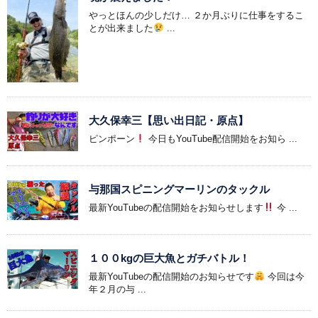
やっとほんの少しだけ… ２か月ぶりに仕事をするこ
とが出来ました
...
大久保幸三【思い出日記・原点】
ピンポーン
今日もYouTube配信開始をお知ら ...
与那国スピニングマーリンのタックル
最新YouTubeの配信開始をお知らせします
今 ...
１００kgの巨大魚とガチバトル！
最新YouTubeの配信開始のお知らせです
今回は今
年２月の与 ...