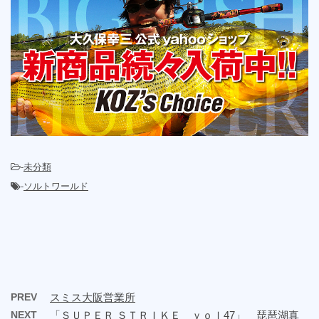
-
未分類
-
ソルトワールド
PREV
スミス大阪営業所
NEXT
「ＳＵＰＥＲ ＳＴＲＩＫＥ ｖｏｌ47」 琵琶湖真