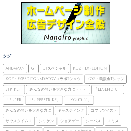
タグ
Andaman
GT
GTスペシャル
KOZ・EXPEDITON
KOZ・EXPEDITON×DECOYコラボTシャツ
KOZ・義援金Tシャツ
STRIKE」
”みんなの想いを大きな力に・・・”
「LEGEND10」
「SUPER
「SUPERSTRIKE」
「YouTube」
みんなの想いを大きな力に
キャスティング
コブラツイスト
サウスタイムス
シミケン
ショアゲー
シーバス
スミス