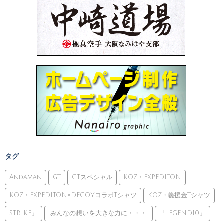
タグ
Andaman
GT
GTスペシャル
KOZ・EXPEDITON
KOZ・EXPEDITON×DECOYコラボTシャツ
KOZ・義援金Tシャツ
STRIKE」
”みんなの想いを大きな力に・・・”
「LEGEND10」