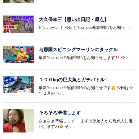
大久保幸三【思い出日記・原点】
ピンポーン
今日もYouTube配信開始をお知ら ...
与那国スピニングマーリンのタックル
最新YouTubeの配信開始をお知らせします
今 ...
１００kgの巨大魚とガチバトル！
最新YouTubeの配信開始のお知らせです
今回は今
年２月の与 ...
そろそろ準備します
さぁさぁ準備します！ まずは原始人から現代人に進
化しますわ
そ ...