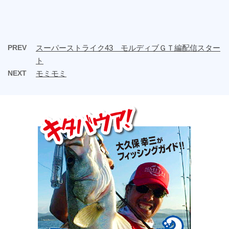
PREV
スーパーストライク43 モルディブＧＴ編配信スター
ト
NEXT
モミモミ