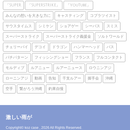
「SUPER
「SUPERSTRIKE」
「YouTube」
みんなの想いを大きな力に
キャスティング
コブラツイスト
サウスタイムス
シミケン
ショアゲー
シーバス
スミス
スーパーストライク
スーパーストライク義援金
ソルトワールド
チェリーパイ
デコイ
ドラゴン
ハンマーヘッド
バス
バチパターン
フィッシングショー
フランス
フルコンタクト
モルディブ
ルアニュー
ルアーニュース
ロウニンアジ
ローニンアジ
動画
告知
干支ルアー
握手会
沖縄
空手
繋がろう沖縄
釣果自慢
激しい雨が
Copyright© koz case , 2026 All Rights Reserved.