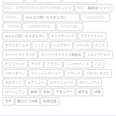
KOZ・EXPEDITON×DECOYコラボTシャツ
KOZ・義援金Tシャツ
STRIKE」
”みんなの想いを大きな力に・・・”
「LEGEND10」
「SUPER
「SUPERSTRIKE」
「YouTube」
みんなの想いを大きな力に
キャスティング
コブラツイスト
サウスタイムス
シミケン
ショアゲー
シーバス
スミス
スーパーストライク
スーパーストライク義援金
ソルトワールド
チェリーパイ
デコイ
ドラゴン
ハンマーヘッド
バス
バチパターン
フィッシングショー
フランス
フルコンタクト
モルディブ
ルアニュー
ルアーニュース
ロウニンアジ
ローニンアジ
動画
告知
干支ルアー
握手会
沖縄
空手
繋がろう沖縄
釣果自慢