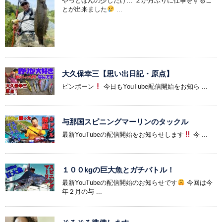
やっとほんの少しだけ… ２か月ぶりに仕事をするこ
とが出来ました
...
大久保幸三【思い出日記・原点】
ピンポーン
今日もYouTube配信開始をお知ら ...
与那国スピニングマーリンのタックル
最新YouTubeの配信開始をお知らせします
今 ...
１００kgの巨大魚とガチバトル！
最新YouTubeの配信開始のお知らせです
今回は今
年２月の与 ...