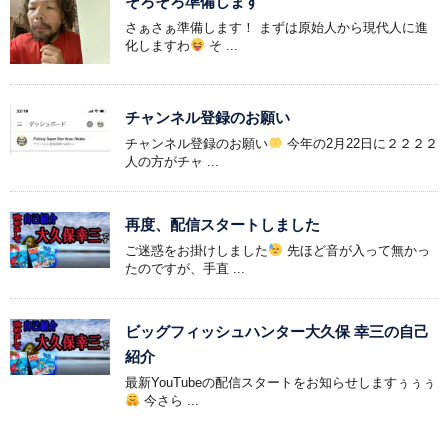
そろそろ準備します
さぁさぁ準備します！ まずは原始人から現代人に進
化しますわ
そ ...
チャンネル登録のお願い
チャンネル登録のお願い
今年の2月22日に２２２２
人の方がチャ ...
再度、配信スタートしました
ご迷惑をお掛けしました
先ほど音が入って無かっ
たのですが、手直 ...
ビッグフィッシュハンター大久保 幸三の自己
紹介
最新YouTubeの配信スタートをお知らせしますぅぅぅ
今さら ...