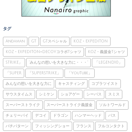
タグ
Andaman
GT
GTスペシャル
KOZ・EXPEDITON
KOZ・EXPEDITON×DECOYコラボTシャツ
KOZ・義援金Tシャツ
STRIKE」
”みんなの想いを大きな力に・・・”
「LEGEND10」
「SUPER
「SUPERSTRIKE」
「YouTube」
みんなの想いを大きな力に
キャスティング
コブラツイスト
サウスタイムス
シミケン
ショアゲー
シーバス
スミス
スーパーストライク
スーパーストライク義援金
ソルトワールド
チェリーパイ
デコイ
ドラゴン
ハンマーヘッド
バス
バチパターン
フィッシングショー
フランス
フルコンタクト