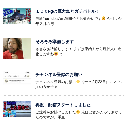
１００kgの巨大魚とガチバトル！
最新YouTubeの配信開始のお知らせです
今回は今
年２月の与 ...
そろそろ準備します
さぁさぁ準備します！ まずは原始人から現代人に進
化しますわ
そ ...
チャンネル登録のお願い
チャンネル登録のお願い
今年の2月22日に２２２２
人の方がチャ ...
再度、配信スタートしました
ご迷惑をお掛けしました
先ほど音が入って無かっ
たのですが、手直 ...