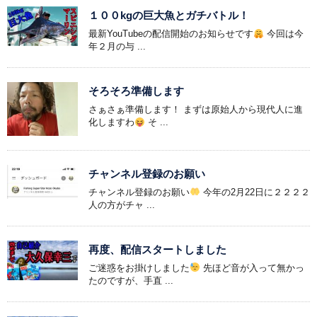
１００kgの巨大魚とガチバトル！
最新YouTubeの配信開始のお知らせです
今回は今
年２月の与 ...
そろそろ準備します
さぁさぁ準備します！ まずは原始人から現代人に進
化しますわ
そ ...
チャンネル登録のお願い
チャンネル登録のお願い
今年の2月22日に２２２２
人の方がチャ ...
再度、配信スタートしました
ご迷惑をお掛けしました
先ほど音が入って無かっ
たのですが、手直 ...