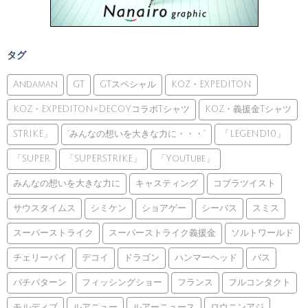
タグ
Andaman
GT
GTスペシャル
KOZ・EXPEDITON
KOZ・EXPEDITON×DECOYコラボTシャツ
KOZ・義援金Tシャツ
STRIKE」
”みんなの想いを大きな力に・・・”
「LEGEND10」
「SUPER
「SUPERSTRIKE」
「YouTube」
みんなの想いを大きな力に
キャスティング
コブラツイスト
サウスタイムス
シミケン
ショアゲー
シーバス
スミス
スーパーストライク
スーパーストライク義援金
ソルトワールド
チェリーパイ
デコイ
ドラゴン
ハンマーヘッド
バス
バチパターン
フィッシングショー
フランス
フルコンタクト
モルディブ
ルアニュー
ルアーニュース
ロウニンアジ