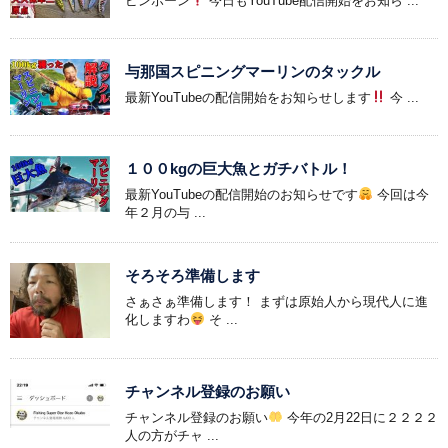
ピンポーン
今日もYouTube配信開始をお知ら ...
与那国スピニングマーリンのタックル
最新YouTubeの配信開始をお知らせします
今 ...
１００kgの巨大魚とガチバトル！
最新YouTubeの配信開始のお知らせです
今回は今
年２月の与 ...
そろそろ準備します
さぁさぁ準備します！ まずは原始人から現代人に進
化しますわ
そ ...
チャンネル登録のお願い
チャンネル登録のお願い
今年の2月22日に２２２２
人の方がチャ ...