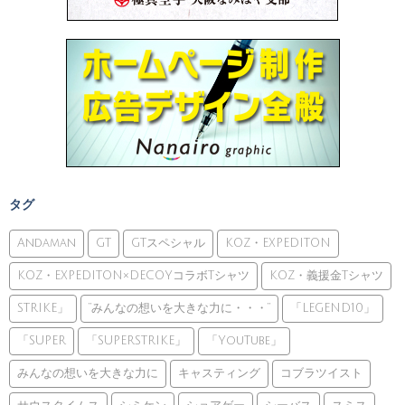
タグ
Andaman
GT
GTスペシャル
KOZ・EXPEDITON
KOZ・EXPEDITON×DECOYコラボTシャツ
KOZ・義援金Tシャツ
STRIKE」
”みんなの想いを大きな力に・・・”
「LEGEND10」
「SUPER
「SUPERSTRIKE」
「YouTube」
みんなの想いを大きな力に
キャスティング
コブラツイスト