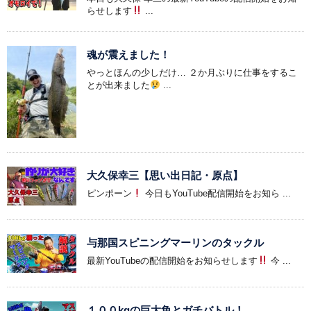
らせします
...
魂が震えました！
やっとほんの少しだけ… ２か月ぶりに仕事をするこ
とが出来ました
...
大久保幸三【思い出日記・原点】
ピンポーン
今日もYouTube配信開始をお知ら ...
与那国スピニングマーリンのタックル
最新YouTubeの配信開始をお知らせします
今 ...
１００kgの巨大魚とガチバトル！