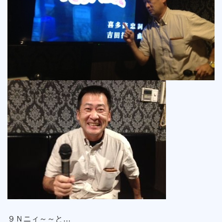
９Ｎニィ～～と…