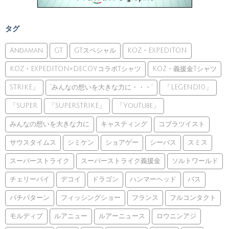
タグ
Andaman
GT
GTスペシャル
KOZ・EXPEDITON
KOZ・EXPEDITON×DECOYコラボTシャツ
KOZ・義援金Tシャツ
STRIKE」
”みんなの想いを大きな力に・・・”
「LEGEND10」
「SUPER
「SUPERSTRIKE」
「YouTube」
みんなの想いを大きな力に
キャスティング
コブラツイスト
サウスタイムス
シミケン
ショアゲー
シーバス
スミス
スーパーストライク
スーパーストライク義援金
ソルトワールド
チェリーパイ
デコイ
ドラゴン
ハンマーヘッド
バス
バチパターン
フィッシングショー
フランス
フルコンタクト
モルディブ
ルアニュー
ルアーニュース
ロウニンアジ