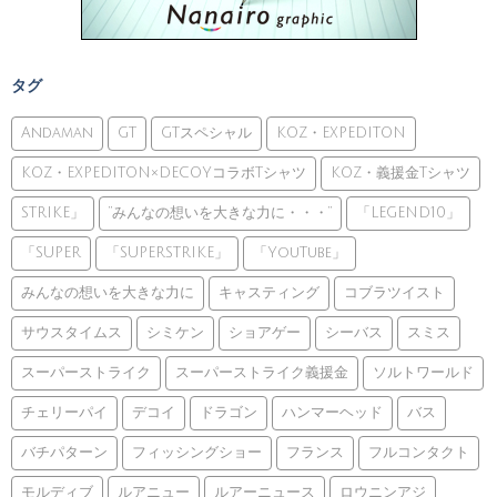
タグ
Andaman
GT
GTスペシャル
KOZ・EXPEDITON
KOZ・EXPEDITON×DECOYコラボTシャツ
KOZ・義援金Tシャツ
STRIKE」
”みんなの想いを大きな力に・・・”
「LEGEND10」
「SUPER
「SUPERSTRIKE」
「YouTube」
みんなの想いを大きな力に
キャスティング
コブラツイスト
サウスタイムス
シミケン
ショアゲー
シーバス
スミス
スーパーストライク
スーパーストライク義援金
ソルトワールド
チェリーパイ
デコイ
ドラゴン
ハンマーヘッド
バス
バチパターン
フィッシングショー
フランス
フルコンタクト
モルディブ
ルアニュー
ルアーニュース
ロウニンアジ