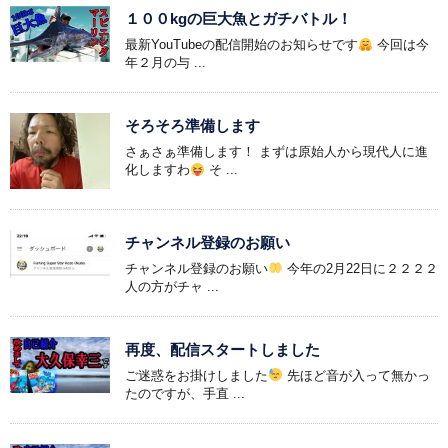
１００kgの巨大魚とガチバトル！
最新YouTubeの配信開始のお知らせです
今回は今
年２月の与 ...
そろそろ準備します
さぁさぁ準備します！ まずは原始人から現代人に進
化しますわ
そ ...
チャンネル登録のお願い
チャンネル登録のお願い
今年の2月22日に２２２２
人の方がチャ ...
再度、配信スタートしました
ご迷惑をお掛けしました
先ほど音が入って無かっ
たのですが、手直 ...