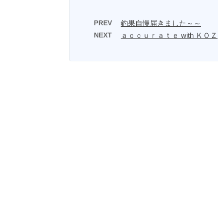
PREV
釣果自慢届きました～～
NEXT
ａｃｃｕｒａｔｅ with ＫＯＺ