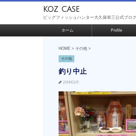
koz case
ビッグフィッシュハンター大久保幸三公式ブロ
ホーム
Profile
HOME
>
その他
>
その他
釣り中止
2014/02/11