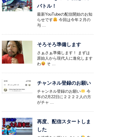
バトル！
最新YouTubeの配信開始のお知
らせです
今回は今年２月の
与 ...
そろそろ準備します
さぁさぁ準備します！ まずは
原始人から現代人に進化します
わ
そ ...
チャンネル登録のお願い
チャンネル登録のお願い
今
年の2月22日に２２２２人の方
がチャ ...
再度、配信スタートしま
した