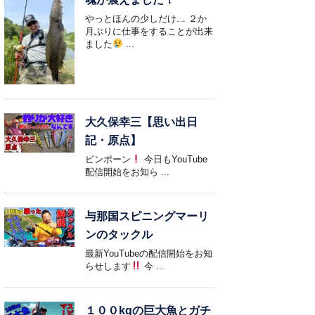
やっとほんの少しだけ… ２か
月ぶりに仕事をすることが出来
ました
...
大久保幸三【思い出日
記・原点】
ピンポーン
今日もYouTube
配信開始をお知ら ...
与那国スピニングマーリ
ンのタックル
最新YouTubeの配信開始をお知
らせします
今 ...
１００kgの巨大魚とガチ